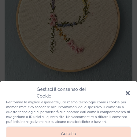
Gestisci il consenso dei
Telaietto Flower Letter
Cookie
Per fornire le migliori esperienze, utilizziamo tecnologie come i cookie per
memorizzare e/o accedere alle informazioni del dispositivo. Il consenso a
queste tecnologie ci permetterà di elaborare dati come il comportamento di
navigazione o ID unici su questo sito. Non acconsentire o ritirare il consenso
può influire negativamente su alcune caratteristiche e funzioni.
Accetta