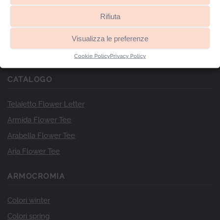
Rifiuta
Visualizza le preferenze
Cookie Policy
Privacy Policy
CATALOGO
Telaietto Flower Letter
Armida Flower Tee
Arabella Flower Tee
Aria Flower Tee
ARMOCROMIA
Colori winter
Colori spring