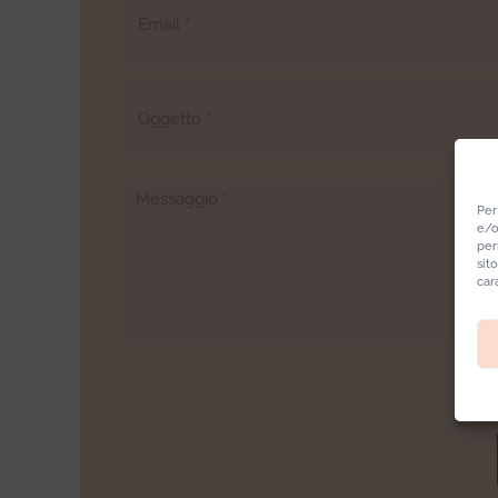
Per
e/o
per
sit
car