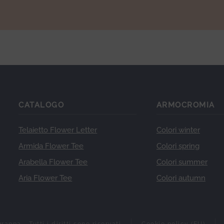
CATALOGO
ARMOCROMIA
Telaietto Flower Letter
Colori winter
Armida Flower Tee
Colori spring
Arabella Flower Tee
Colori summer
Aria Flower Tee
Colori autumn
ppa - Tutti i diritti sono riservati
Cookie policy (EU)