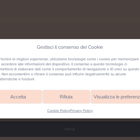
Gestisci il consenso dei Cookie
 fornire le migliori esperienze, utilizziamo tecnologie come i cookie per memorizzare
 accedere alle informazioni del dispositivo. Il consenso a queste tecnologie ci
metterà di elaborare dati come il comportamento di navigazione o ID unici su questo
o. Non acconsentire o ritirare il consenso può influire negativamente su alcune
atteristiche e funzioni.
Accetta
Rifiuta
Visualizza le preferen
Ho letto e accettato l’informativa sulla
privacy
.
Cookie Policy
Privacy Policy
Invia