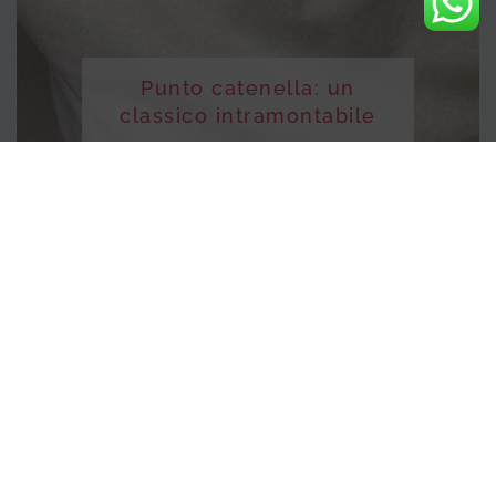
Punto catenella: un
classico intramontabile
Febbraio 13, 2025