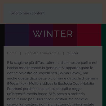
Skip to main content
WINTER
Home
Prodotto Armocromia
Winter
È la stagione più diffusa, almeno dalle nostre parti e nel
bacino mediterraneo in generale. Vi appartengono le
donne olivastre dai capelli neri (Salma Hayek), ma
anche quelle dalla pelle più chiara e gli occhi di gemma
(Megan Fox). Molto insidiosa la tipologia Cool (Natalie
Portman) perché ha colori più delicati e regge
un’intensità medio bassa. Si fa presto a metterla
nell’autunno per i suoi capelli castani, ma come vi
dicevo “un castano non fa un autunno”, quindi restate