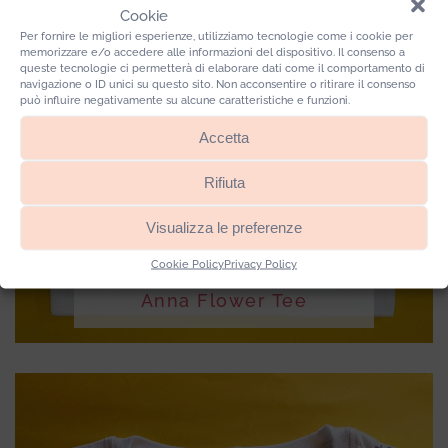
Cookie
Per fornire le migliori esperienze, utilizziamo tecnologie come i cookie per
memorizzare e/o accedere alle informazioni del dispositivo. Il consenso a
queste tecnologie ci permetterà di elaborare dati come il comportamento di
navigazione o ID unici su questo sito. Non acconsentire o ritirare il consenso
può influire negativamente su alcune caratteristiche e funzioni.
Accetta
Rifiuta
Visualizza le preferenze
Cookie Policy
Privacy Policy
Anna Flower Tee