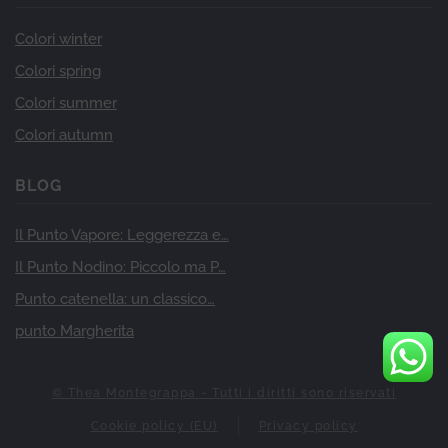
Colori winter
Colori spring
Colori summer
Colori autumn
BLOG
Il Punto Vapore: Leggerezza e…
Il Punto Nodino: Piccolo ma P…
Punto catenella: un classico…
punto Margherita
© Thea Montegrappa - Tutti i diritti sono riservati
Cookie policy (EU)
Privacy policy