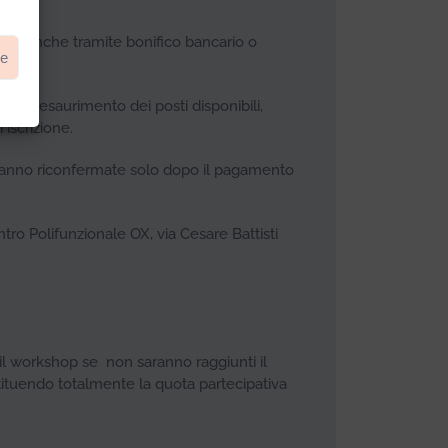
ento anche tramite bonifico bancario o
ze
o ad esaurimento dei posti disponibili,
 iscrizione.
ranno riconfermate solo dopo il pagamento
tro Polifunzionale OX, via Cesare Battisti
are il workshop se non saranno raggiunti il
estituendo totalmente la quota partecipativa