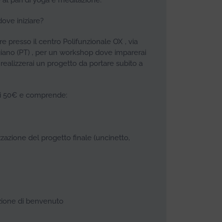
 al pari di yoga e meditazione.
dove iniziare?
 presso il centro Polifunzionale OX , via
giano (PT) , per un workshop dove imparerai
e realizzerai un progetto da portare subito a
 di 50€ e comprende:
zazione del progetto finale (uncinetto,
azione di benvenuto