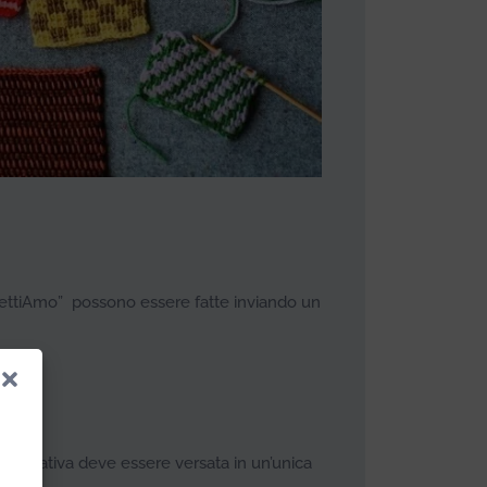
nettiAmo” possono essere fatte inviando un
mero:
partecipativa deve essere versata in un’unica