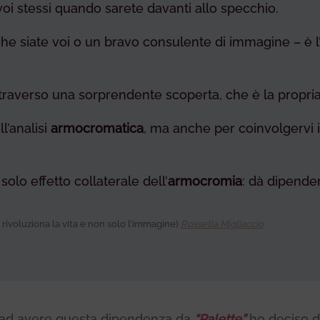
voi stessi quando sarete davanti allo specchio.
he siate voi o un bravo consulente di immagine – è 
 attraverso una sorprendente scoperta, che è la propri
l’analisi
armocromatica
, ma anche per coinvolgervi 
olo effetto collaterale dell’
armocromia
: dà dipende
rivoluziona la vita e non solo l’immagine)
Rossella Migliaccio
e ad avere questa dipendenza da
“Palette”
ho deciso d