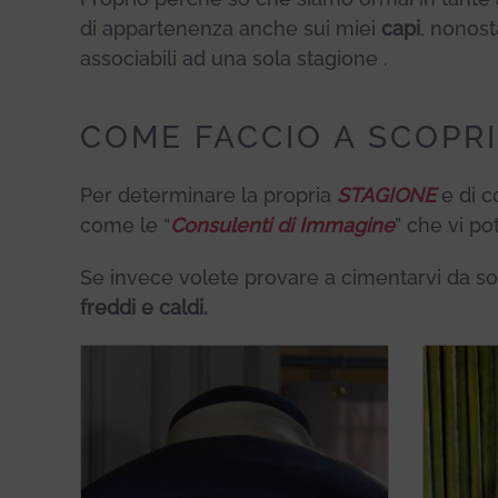
di appartenenza anche sui miei
capi
, nonos
associabili ad una sola stagione .
COME FACCIO A SCOPR
Per determinare la propria
STAGIONE
e di c
come le “
Consulenti di Immagine
” che vi po
Se invece volete provare a cimentarvi da so
freddi e caldi.