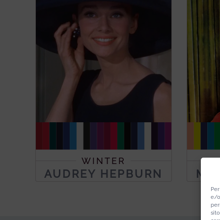
WINTER
AUDREY HEPBURN
MA
Per
e/o
per
sit