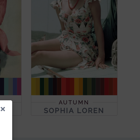
AUTUMN
LY
SOPHIA LOREN