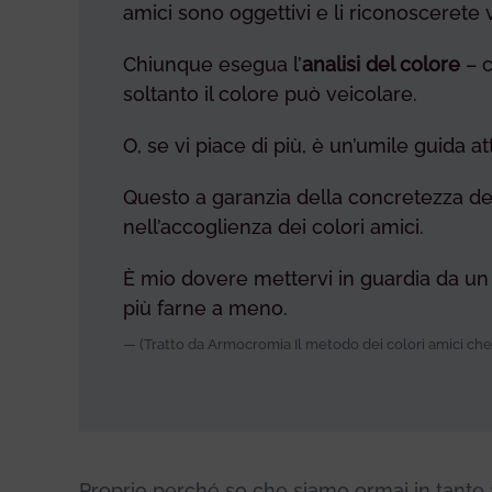
amici sono oggettivi e li riconoscerete 
Chiunque esegua l’
analisi del colore
– c
soltanto il colore può veicolare.
O, se vi piace di più, è un’umile guida
Questo a garanzia della concretezza del
nell’accoglienza dei colori amici.
È mio dovere mettervi in guardia da un s
più farne a meno.
(Tratto da Armocromia Il metodo dei colori amici che 
Proprio perché so che siamo ormai in tant