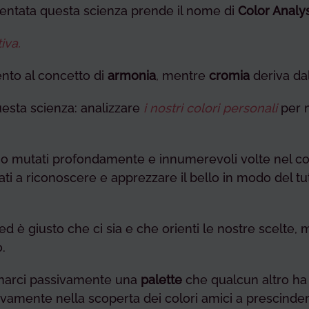
ventata questa scienza prende il nome di
Color Analys
iva.
mento al concetto di
armonia
, mentre
cromia
deriva da
questa scienza: analizzare
i nostri colori personali
per m
ono mutati profondamente e innumerevoli volte nel co
tati a riconoscere e apprezzare il bello in modo del t
e, ed è giusto che ci sia e che orienti le nostre scelte
.
narci passivamente una
palette
che qualcun altro ha 
tivamente nella scoperta dei colori amici a prescinde