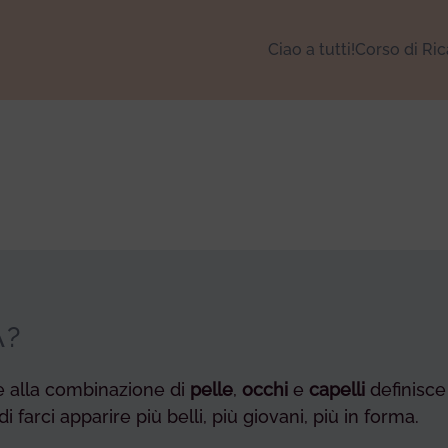
Ciao a tutti!
Corso di Ri
A?
e alla combinazione di
pelle
,
occhi
e
capelli
definisce 
i farci apparire più belli, più giovani, più in forma.