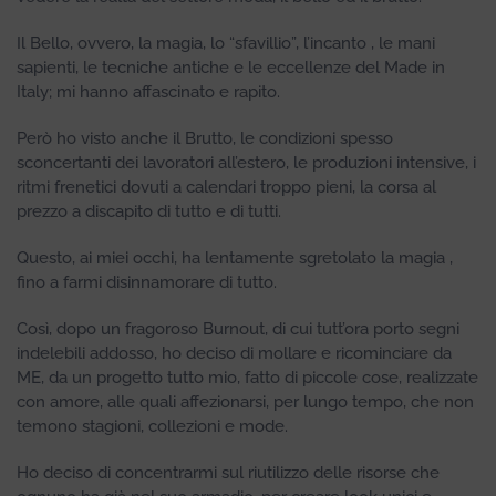
Il Bello, ovvero, la magia, lo “sfavillio”, l’incanto , le mani
sapienti, le tecniche antiche e le eccellenze del Made in
Italy; mi hanno affascinato e rapito.
Però ho visto anche il Brutto, le condizioni spesso
sconcertanti dei lavoratori all’estero, le produzioni intensive, i
ritmi frenetici dovuti a calendari troppo pieni, la corsa al
prezzo a discapito di tutto e di tutti.
Questo, ai miei occhi, ha lentamente sgretolato la magia ,
fino a farmi disinnamorare di tutto.
Così, dopo un fragoroso Burnout, di cui tutt’ora porto segni
indelebili addosso, ho deciso di mollare e ricominciare da
ME, da un progetto tutto mio, fatto di piccole cose, realizzate
con amore, alle quali affezionarsi, per lungo tempo, che non
temono stagioni, collezioni e mode.
Ho deciso di concentrarmi sul riutilizzo delle risorse che