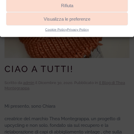
Rifiuta
Visualizza le preferenze
Cookie Policy
Privacy Policy
CIAO A TUTTI!
Scritto da
admin
il
Dicembre 30, 2020
. Pubblicato in
il Blog di Thea
Montegrappa
.
Mi presento, sono Chiara
creatrice del marchio Thea Montegrappa, un progetto di
upcycling e non solo, fondato sia sul recupero e la
rielaborazione di capi di abbigliamento vintage , che sulla