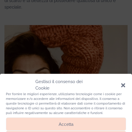
di scarto e la bellezza di possedere qualcosa di unico e
speciale.
Gestisci il consenso dei
Cookie
Per fornire le migliori esperienze, utilizziamo tecnologie come i cookie per
memorizzare e/o accedere alle informazioni del dispositivo. Il consenso a
queste tecnologie ci permetterà di elaborare dati come il comportamento di
navigazione o ID unici su questo sito. Non acconsentire o ritirare il consenso
può influire negativamente su alcune caratteristiche e funzioni.
Accetta