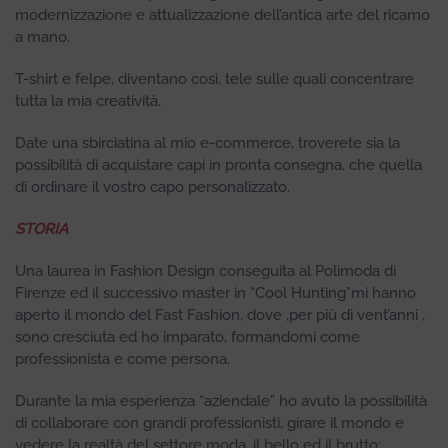
modernizzazione e attualizzazione dell’antica arte del ricamo
a mano.
T-shirt e felpe, diventano così, tele sulle quali concentrare
tutta la mia creatività.
Date una sbirciatina al mio e-commerce, troverete sia la
possibilità di acquistare capi in pronta consegna, che quella
di ordinare il vostro capo personalizzato.
ST
ORIA
Una laurea in Fashion Design conseguita al Polimoda di
Firenze ed il successivo master in “Cool Hunting”mi hanno
aperto il mondo del Fast Fashion, dove ,per più di vent’anni ,
sono cresciuta ed ho imparato, formandomi come
professionista e come persona.
Durante la mia esperienza “aziendale” ho avuto la possibilità
di collaborare con grandi professionisti, girare il mondo e
vedere la realtà del settore moda, il bello ed il brutto: