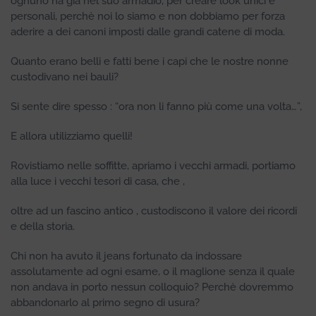
ognuno ha già nel suo armadio, per creare look unici e
personali, perchè noi lo siamo e non dobbiamo per forza
aderire a dei canoni imposti dalle grandi catene di moda.
Quanto erano belli e fatti bene i capi che le nostre nonne
custodivano nei bauli?
Si sente dire spesso : “ora non li fanno più come una volta…”,
E allora utilizziamo quelli!
Rovistiamo nelle soffitte, apriamo i vecchi armadi, portiamo
alla luce i vecchi tesori di casa, che ,
oltre ad un fascino antico , custodiscono il valore dei ricordi
e della storia.
Chi non ha avuto il jeans fortunato da indossare
assolutamente ad ogni esame, o il maglione senza il quale
non andava in porto nessun colloquio? Perchè dovremmo
abbandonarlo al primo segno di usura?