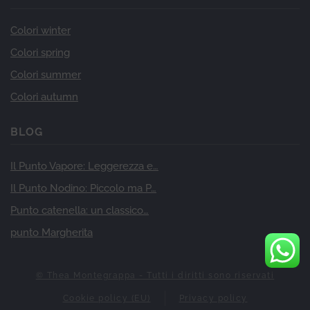
Colori winter
Colori spring
Colori summer
Colori autumn
BLOG
Il Punto Vapore: Leggerezza e…
Il Punto Nodino: Piccolo ma P…
Punto catenella: un classico…
punto Margherita
© Thea Montegrappa - Tutti i diritti sono riservati
Cookie policy (EU)
Privacy policy