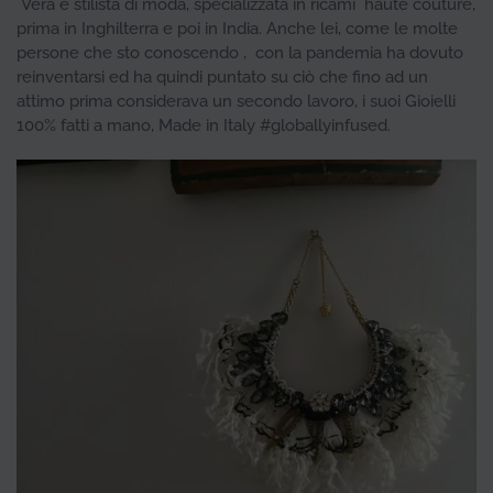
Vera è stilista di moda, specializzata in ricami haute couture,
prima in Inghilterra e poi in India. Anche lei, come le molte
persone che sto conoscendo , con la pandemia ha dovuto
reinventarsi ed ha quindi puntato su ciò che fino ad un
attimo prima considerava un secondo lavoro, i suoi Gioielli
100% fatti a mano, Made in Italy #globallyinfused.