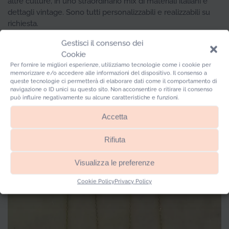
altre culture, in uno straordinario mix di materiali italiani e
dettagli vintage. Sono tutti personalizzabili e realizzabili su
richiesta.
Gestisci il consenso dei
Cookie
Per fornire le migliori esperienze, utilizziamo tecnologie come i cookie per
memorizzare e/o accedere alle informazioni del dispositivo. Il consenso a
queste tecnologie ci permetterà di elaborare dati come il comportamento di
navigazione o ID unici su questo sito. Non acconsentire o ritirare il consenso
può influire negativamente su alcune caratteristiche e funzioni.
Accetta
Rifiuta
Visualizza le preferenze
Cookie Policy
Privacy Policy