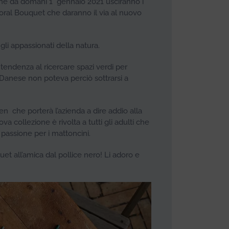
zione da domani 1° gennaio 2021 usciranno i
oral Bouquet che daranno il via al nuovo
 gli appassionati della natura.
la tendenza al ricercare spazi verdi per
so Danese non poteva perciò sottrarsi a
n che porterà l’azienda a dire addio alla
va collezione è rivolta a tutti gli adulti che
assione per i mattoncini.
et all’amica dal pollice nero! Li adoro e