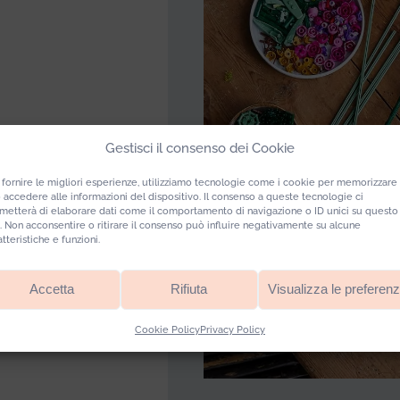
Gestisci il consenso dei Cookie
 fornire le migliori esperienze, utilizziamo tecnologie come i cookie per memorizzare
 accedere alle informazioni del dispositivo. Il consenso a queste tecnologie ci
metterà di elaborare dati come il comportamento di navigazione o ID unici su questo
o. Non acconsentire o ritirare il consenso può influire negativamente su alcune
atteristiche e funzioni.
Accetta
Rifiuta
Visualizza le preferen
Cookie Policy
Privacy Policy