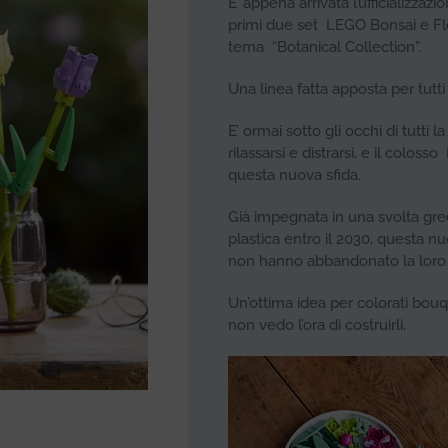
E’ appena arrivata l’ufficializza
primi due set LEGO Bonsai e Fl
tema “Botanical Collection”.
Una linea fatta apposta per tutti
E’ ormai sotto gli occhi di tutti 
rilassarsi e distrarsi, e il colos
questa nuova sfida.
Già impegnata in una svolta gree
plastica entro il 2030, questa nuo
non hanno abbandonato la loro p
Un’ottima idea per colorati bouqu
non vedo l’ora di costruirli.